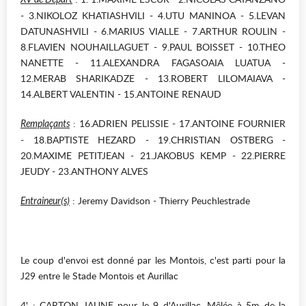
- 3.NIKOLOZ KHATIASHVILI - 4.UTU MANINOA - 5.LEVAN
DATUNASHVILI - 6.MARIUS VIALLE - 7.ARTHUR ROULIN -
8.FLAVIEN NOUHAILLAGUET - 9.PAUL BOISSET - 10.THEO
NANETTE - 11.ALEXANDRA FAGASOAIA LUATUA -
12.MERAB SHARIKADZE - 13.ROBERT LILOMAIAVA -
14.ALBERT VALENTIN - 15.ANTOINE RENAUD
: 16.ADRIEN PELISSIE - 17.ANTOINE FOURNIER
Remplaçants
- 18.BAPTISTE HEZARD - 19.CHRISTIAN OSTBERG -
20.MAXIME PETITJEAN - 21.JAKOBUS KEMP - 22.PIERRE
JEUDY - 23.ANTHONY ALVES
: Jeremy Davidson - Thierry Peuchlestrade
Entraineur(s)
Le coup d'envoi est donné par les Montois, c'est parti pour la
J29 entre le Stade Montois et Aurillac
4' : CARTON JAUNE pour le 9 d'Aurillac. Mêlée à 5m de la