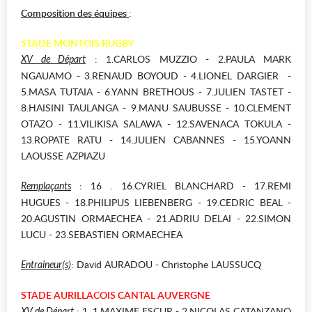
Composition des équipes
:
STADE MONTOIS RUGBY
: 1.CARLOS MUZZIO - 2.PAULA MARK
XV de Départ
NGAUAMO - 3.RENAUD BOYOUD - 4.LIONEL DARGIER -
5.MASA TUTAIA - 6.YANN BRETHOUS - 7.JULIEN TASTET -
8.HAISINI TAULANGA - 9.MANU SAUBUSSE - 10.CLEMENT
OTAZO - 11.VILIKISA SALAWA - 12.SAVENACA TOKULA -
13.ROPATE RATU - 14.JULIEN CABANNES - 15.YOANN
LAOUSSE AZPIAZU
: 16 . 16.CYRIEL BLANCHARD - 17.REMI
Remplaçants
HUGUES - 18.PHILIPUS LIEBENBERG - 19.CEDRIC BEAL -
20.AGUSTIN ORMAECHEA - 21.ADRIU DELAI - 22.SIMON
LUCU - 23.SEBASTIEN ORMAECHEA
: David AURADOU - Christophe LAUSSUCQ
Entraineur(s)
STADE AURILLACOIS CANTAL AUVERGNE
: 1. 1.MAXIME ESCUR - 2.NICOLAS CATANZANO
XV de Départ