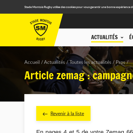
Stade Montois Rugby utilise des cookies pour vous garantir une bonne expérience de n
ACTUALITÉS
É
Accueil
Actualités
Toutes les actualités
Pros
Article zemag : campag
Revenir à la liste
En pages 4 et 5 de votre Zemag 66,