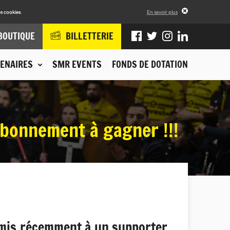
s cookies.
En savoir plus
BOUTIQUE
BILLETTERIE
ENAIRES
SMR EVENTS
FONDS DE DOTATION
abonnement à gagner !!!
ermis récemment à un supporter