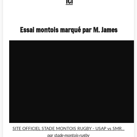
ICI
Essai montois marqué par M. James
SITE OFFICIEL STADE MONTOIS RUGBY - USAP vs SMR...
par
stade-montois-rugby