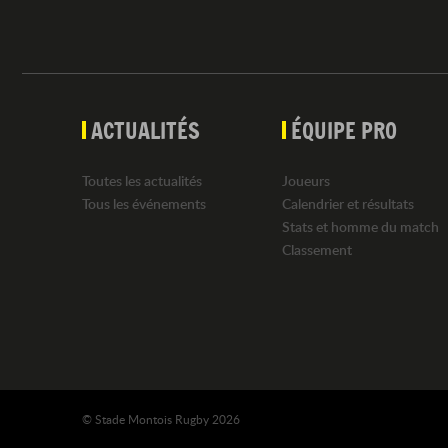
ACTUALITÉS
ÉQUIPE PRO
Toutes les actualités
Joueurs
Tous les événements
Calendrier et résultats
Stats et homme du match
Classement
© Stade Montois Rugby 2026