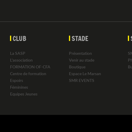
CLUB
STADE
La SASP
Présentation
S
L'association
Venir au stade
P
FORMATION OF-CFA
Boutique
B
Centre de formation
Espace Le Marsan
Espoirs
SMR EVENTS
Féminines
Equipes Jeunes