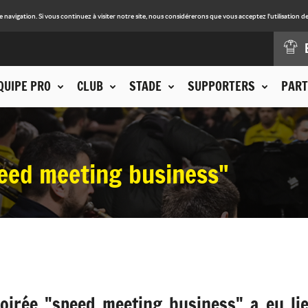
avigation. Si vous continuez à visiter notre site, nous considérerons que vous acceptez l'utilisation de
QUIPE PRO
CLUB
STADE
SUPPORTERS
PART
eed meeting business"
oirée "speed meeting business" a eu lie