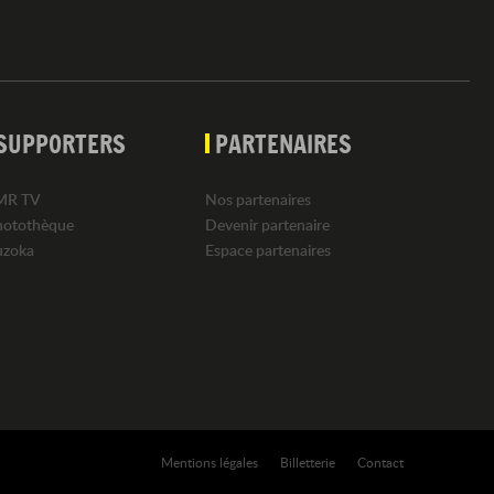
SUPPORTERS
PARTENAIRES
MR TV
Nos partenaires
hotothèque
Devenir partenaire
uzoka
Espace partenaires
Mentions légales
Billetterie
Contact