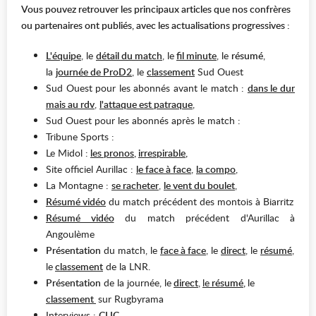
Vous pouvez retrouver les principaux articles que nos confrères
ou partenaires ont publiés, avec les actualisations progressives :
L'équipe
, le
détail du match
, le
fil minute
, le
résumé
,
la
journée de ProD2
, le
classement
Sud Ouest
Sud Ouest pour les abonnés avant le match :
dans le dur
mais au rdv
,
l'attaque est patraque
,
Sud Ouest pour les abonnés après le match :
Tribune Sports :
Le Midol :
les pronos
,
irrespirable
,
Site officiel Aurillac :
le face à face
,
la compo
,
La Montagne :
se racheter
,
le vent du boulet
,
Résumé vidéo
du match précédent des montois à Biarritz
Résumé vidéo
du match précédent d'Aurillac à
Angoulème
Présentation
du match, le
face à face
, le
direct
, le
résumé
,
le
classement
de la LNR.
Présentation
de la journée, le
direct
,
le
résumé
,
le
classement
sur Rugbyrama
Interviews :
CLIC