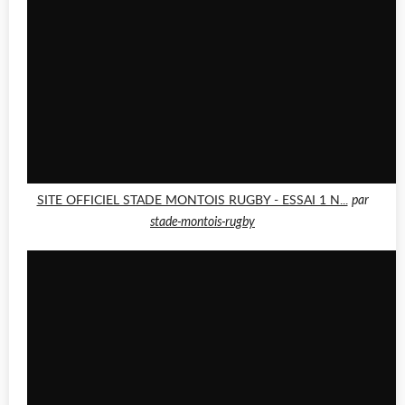
SITE OFFICIEL STADE MONTOIS RUGBY - ESSAI 1 N...
par
stade-montois-rugby