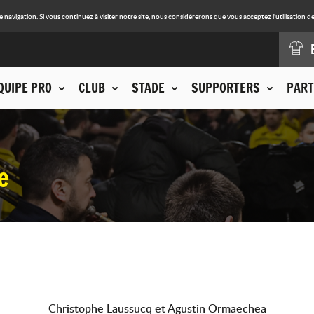
avigation. Si vous continuez à visiter notre site, nous considérerons que vous acceptez l'utilisation de
QUIPE PRO
CLUB
STADE
SUPPORTERS
PART
e
Christophe Laussucq et Agustin Ormaechea