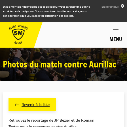
Stade Montois Rugby utilise des cookies pour vous garantir une bonne
En savoir plus
expérience de navigation. Si vous continuez à visiter notre site, nous
considérerons que vous acceptez l'utilisation des cookies.
MENU
Photos du match contre Aurillac
Revenir à la liste
Retrouvez le reportage de
JP Bézier
et de
Romain
Tastet
pour la rencontre contre Aurillac