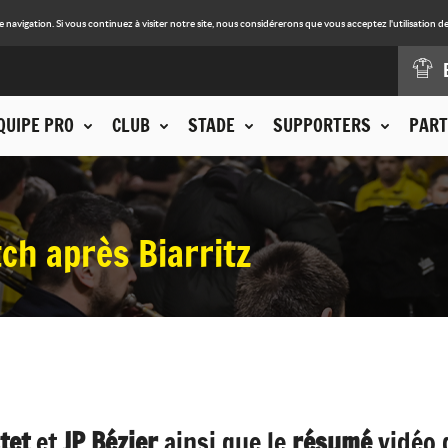
avigation. Si vous continuez à visiter notre site, nous considérerons que vous acceptez l'utilisation de
QUIPE PRO
CLUB
STADE
SUPPORTERS
PART
ch après Biarritz
tet
et
JP Bézier
ainsi que le
résumé
vidéo 