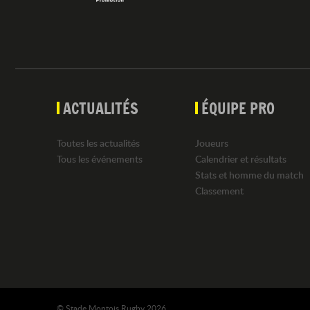
ACTUALITÉS
ÉQUIPE PRO
Toutes les actualités
Joueurs
Tous les événements
Calendrier et résultats
Stats et homme du match
Classement
© Stade Montois Rugby 2026