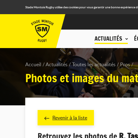
Stade Montois Rugby utilise des cookies pour vous garantir une bonne expérience de n
ACTUALITÉS
É
Accueil
Actualités
Toutes les actualités
Pros
Photos et images du mat
Revenir à la liste
Retrouvez les photos de
R. Tas