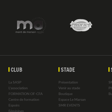
CLUB
STADE
La SASP
Présentation
S
L'association
Venir au stade
P
FORMATION OF-CFA
Boutique
B
Centre de formation
Espace Le Marsan
Espoirs
SMR EVENTS
Féminines