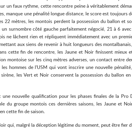
sur un faux rythme, cette rencontre peine à véritablement démarr
mes, manque une pénalité longue distance, le score est toujours d
 les 22 mètres, les montois perdent la possession du ballon et
ès un surnombre côté gauche parfaitement négocié, 21 à 6 avec
ois ne lâchent rien et répliquent immédiatement avec un premie
mettant aux siens de revenir à huit longueurs des montalbanais,
ans cette fin de rencontre, les Jaune et Noir finissent mieux
sion montoise sur les cinq mètres adverses, un contact entre deu
 les hommes de l'USM qui vont inscrire une nouvelle pénalité,
a sirène, les Vert et Noir conservent la possession du ballon en
c une nouvelle qualification pour les phases finales de la Pro D
le du groupe montois ces dernières saisons, les Jaune et Noir
n cette fin de saison.
oir qui, malgré la déception légitime du moment, peut être fier d