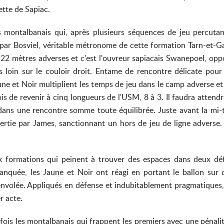
ette de Sapiac.
 montalbanais qui, après plusieurs séquences de jeu percutant
ar Bosviel, véritable métronome de cette formation Tarn-et-Ga
22 mètres adverses et c'est l'ouvreur sapiacais Swanepoel, opp
s loin sur le couloir droit. Entame de rencontre délicate pour
aune et Noir multiplient les temps de jeu dans le camp adverse 
 de revenir à cinq longueurs de l'USM, 8 à 3. Il faudra attendr
 dans une rencontre somme toute équilibrée. Juste avant la mi-
tie par James, sanctionnant un hors de jeu de ligne adverse. 
 formations qui peinent à trouver des espaces dans deux défen
nquée, les Jaune et Noir ont réagi en portant le ballon sur d
nvolée. Appliqués en défense et indubitablement pragmatiques,
er acte.
fois les montalbanais qui frappent les premiers avec une pénalité 