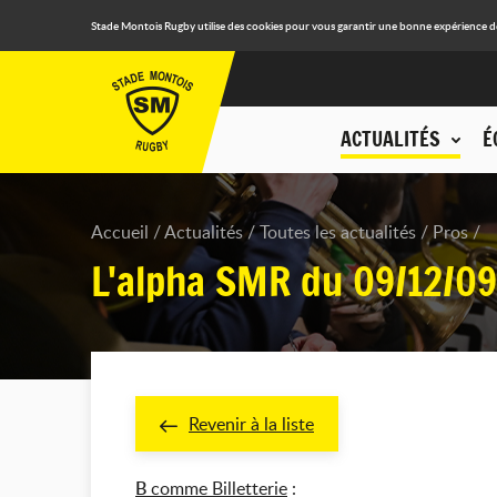
Stade Montois Rugby utilise des cookies pour vous garantir une bonne expérience de n
ACTUALITÉS
É
Accueil
Actualités
Toutes les actualités
Pros
L'alpha SMR du 09/12/09
Revenir à la liste
B
comme Billetterie
: