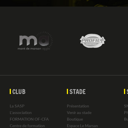
CLUB
STADE
La SASP
Présentation
S
L'association
Venir au stade
P
FORMATION OF-CFA
Boutique
B
Centre de formation
Espace Le Marsan