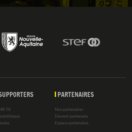
SUPPORTERS
PARTENAIRES
MR TV
Nos partenaires
hotothèque
Devenir partenaire
uzoka
Espace partenaires