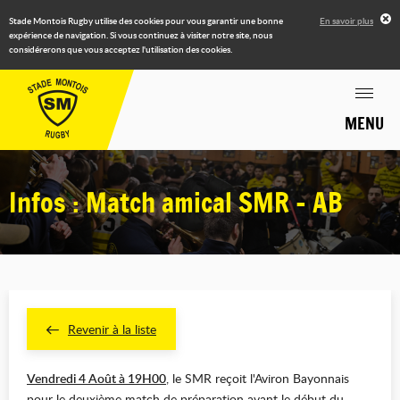
Stade Montois Rugby utilise des cookies pour vous garantir une bonne
En savoir plus
expérience de navigation. Si vous continuez à visiter notre site, nous
considérerons que vous acceptez l'utilisation des cookies.
MENU
Infos : Match amical SMR - AB
Revenir à la liste
Vendredi 4 Août à 19H00
, le SMR reçoit l'Aviron Bayonnais
pour le deuxième match de préparation avant le début du