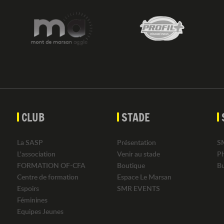
CLUB
STADE
La SASP
Présentation
S
L'association
Venir au stade
P
FORMATION OF-CFA
Boutique
B
Centre de formation
Espace Le Marsan
Espoirs
SMR EVENTS
Féminines
Equipes Jeunes