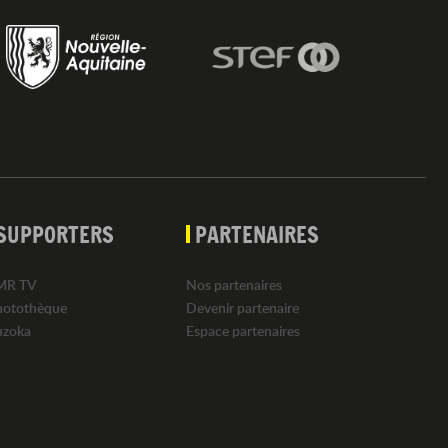
SUPPORTERS
PARTENAIRES
MR TV
Nos partenaires
hotothèque
Devenir partenaire
uzoka
Espace partenaires