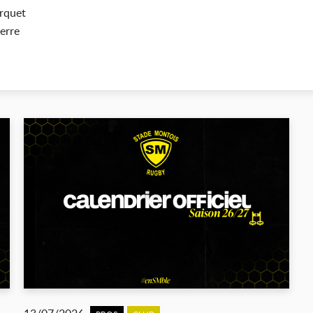
urquet
erre