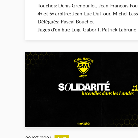
Touches:
Denis Grenouillet, Jean-François Fo
4
et 5
arbitre:
Jean-Luc Duffour, Michel Lass
e
e
Délégués:
Pascal Bouchet
Juges d'en but:
Luigi Gaborit, Patrick Labrune