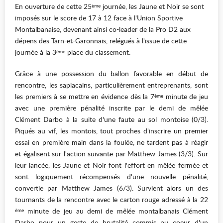
En ouverture de cette 25
journée, les Jaune et Noir se sont
ème
imposés sur le score de 17 à 12 face à l'Union Sportive
Montalbanaise, devenant ainsi co-leader de la Pro D2 aux
dépens des Tarn-et-Garonnais, relégués à l'issue de cette
journée à la 3
place du classement.
ème
Grâce à une possession du ballon favorable en début de
rencontre, les sapiacains, particulièrement entreprenants, sont
les premiers à se mettre en évidence dès la 7
minute de jeu
ème
avec une première pénalité inscrite par le demi de mêlée
Clément Darbo à la suite d'une faute au sol montoise (0/3).
Piqués au vif, les montois, tout proches d'inscrire un premier
essai en première main dans la foulée, ne tardent pas à réagir
et égalisent sur l'action suivante par Matthew James (3/3). Sur
leur lancée, les Jaune et Noir font l'effort en mêlée fermée et
sont logiquement récompensés d'une nouvelle pénalité,
convertie par Matthew James (6/3). Survient alors un des
tournants de la rencontre avec le carton rouge adressé à la 22
minute de jeu au demi de mêlée montalbanais Clément
ème
Darbo pour un geste de brutalité commis au coeur d'un