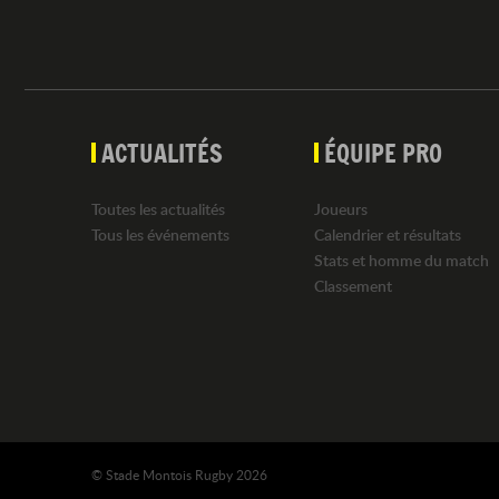
ACTUALITÉS
ÉQUIPE PRO
Toutes les actualités
Joueurs
Tous les événements
Calendrier et résultats
Stats et homme du match
Classement
© Stade Montois Rugby 2026