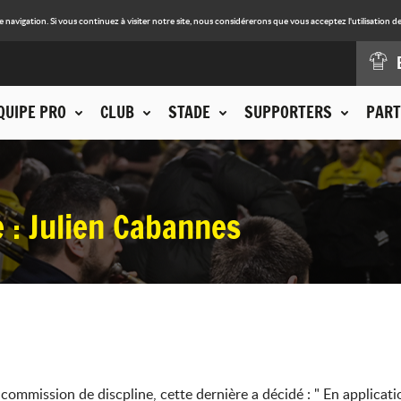
avigation. Si vous continuez à visiter notre site, nous considérerons que vous acceptez l'utilisation de
QUIPE PRO
CLUB
STADE
SUPPORTERS
PART
 : Julien Cabannes
ommission de discpline, cette dernière a décidé : " En applicatio