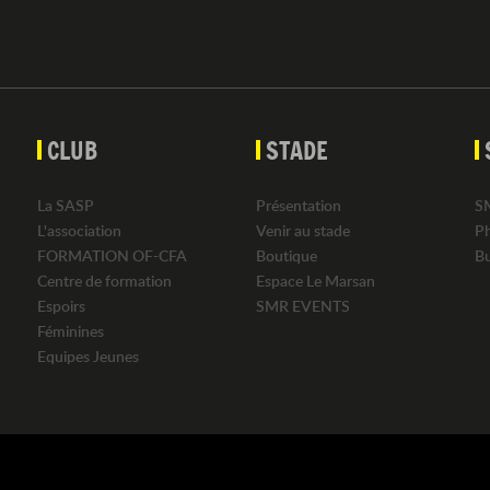
CLUB
STADE
La SASP
Présentation
S
L'association
Venir au stade
P
FORMATION OF-CFA
Boutique
B
Centre de formation
Espace Le Marsan
Espoirs
SMR EVENTS
Féminines
Equipes Jeunes