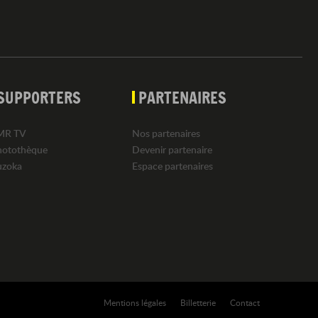
SUPPORTERS
PARTENAIRES
MR TV
Nos partenaires
hotothèque
Devenir partenaire
uzoka
Espace partenaires
Mentions légales
Billetterie
Contact