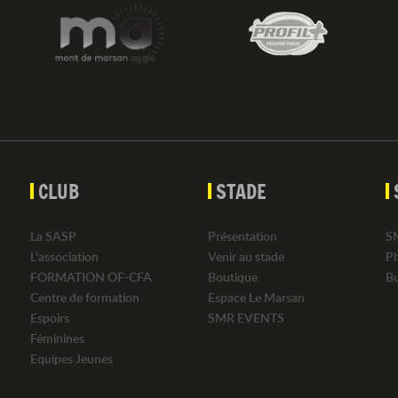
CLUB
STADE
La SASP
Présentation
S
L'association
Venir au stade
P
FORMATION OF-CFA
Boutique
B
Centre de formation
Espace Le Marsan
Espoirs
SMR EVENTS
Féminines
Equipes Jeunes