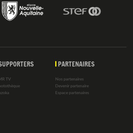
SUPPORTERS
PARTENAIRES
MR TV
Nos partenaires
hotothèque
Devenir partenaire
uzoka
Espace partenaires