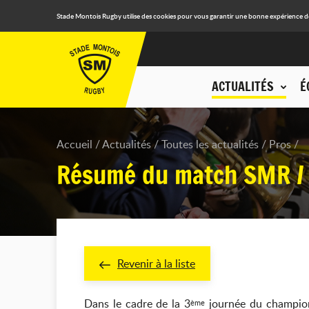
Stade Montois Rugby utilise des cookies pour vous garantir une bonne expérience de n
ACTUALITÉS
É
Accueil
Actualités
Toutes les actualités
Pros
Résumé du match SMR / 
Revenir à la liste
Dans le cadre de la 3
journée du championn
ème