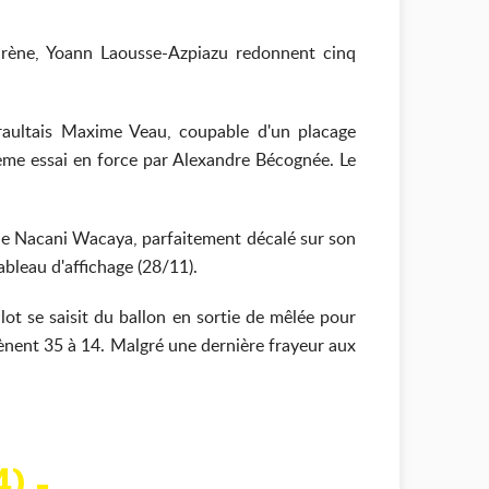
irène, Yoann Laousse-Azpiazu redonnent cinq
éraultais Maxime Veau, coupable d'un placage
ème essai en force par Alexandre Bécognée. Le
e de Nacani Wacaya, parfaitement décalé sur son
ableau d'affichage (28/11).
ot se saisit du ballon en sortie de mêlée pour
mènent 35 à 14. Malgré une dernière frayeur aux
) -