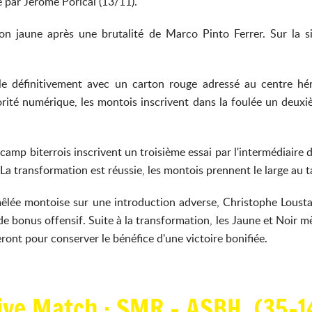
e par Jérôme Porical (13/11).
on jaune après une brutalité de Marco Pinto Ferrer. Sur la s
ule définitivement avec un carton rouge adressé au centre h
rité numérique, les montois inscrivent dans la foulée un deuxi
e camp biterrois inscrivent un troisième essai par l'intermédiair
 La transformation est réussie, les montois prennent le large au t
 mêlée montoise sur une introduction adverse, Christophe Loustal
e bonus offensif. Suite à la transformation, les Jaune et Noir 
ront pour conserver le bénéfice d'une victoire bonifiée.
Live Match : SMR - ASBH (35-14