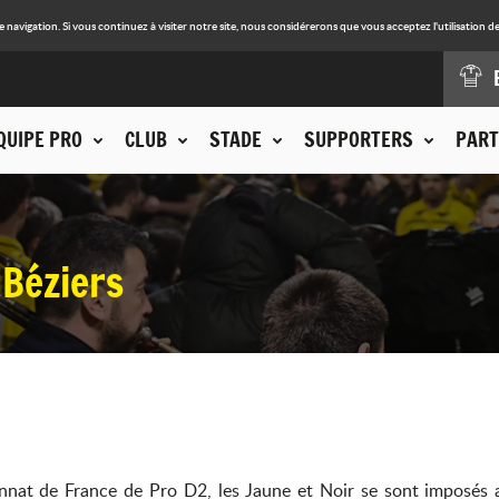
avigation. Si vous continuez à visiter notre site, nous considérerons que vous acceptez l'utilisation de
QUIPE PRO
CLUB
STADE
SUPPORTERS
PART
Béziers
at de France de Pro D2, les Jaune et Noir se sont imposés av