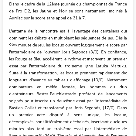
Dans le cadre de la 12ème journée du championnat de France
de Pro D2, les Jaune et Noir se sont nettement inclinés à
Aurillac sur le score sans appel de 31 à 7.
L'entame de la rencontre est à l'avantage des cantaliens qui
dominent les débats en multipliant les séquences de jeu. Dès la
9
minute de jeu, les locaux ouvrent logiquement le score par
ème
l'intermédiaire de l'ouvreur Joris Segonds (3/0). En confiance,
les Rouge et Bleu accélèrent le rythme et inscrivent un premier
essai par l'intermédiaire du troisième ligne Latuka Maituku.
Suite à la transformation, les locaux prennent rapidement dix
longueurs d'avance au tableau d'affichage (10/0). Nettement
dominateurs en mêlée fermée, les hommes du duo
d'entraineurs Bester-Peuchlestrade profitent de lancements
soignés pour inscrire un deuxième essai par l'intermédiaire de
Bastien Colliat et transformé par Joris Segonds, (17/0). Dans
un premier acte disputé à sens unique, les locaux,
décomplexés, sont littéralement déchainés, inscrivant quelques
minutes plus tard un troisième essai par l'intermédiaire de
Shaun Adendorff (24/0). Timorés et dépassés depuis l'entame