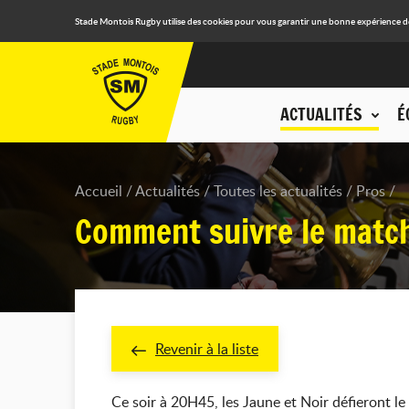
Stade Montois Rugby utilise des cookies pour vous garantir une bonne expérience de n
ACTUALITÉS
É
Accueil
Actualités
Toutes les actualités
Pros
Comment suivre le match
Revenir à la liste
Ce soir à 20H45, les Jaune et Noir défieront l