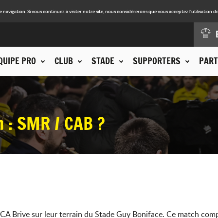
avigation. Si vous continuez à visiter notre site, nous considérerons que vous acceptez l'utilisation de
QUIPE PRO
CLUB
STADE
SUPPORTERS
PART
 : SMR / CAB ?
e CA Brive sur leur terrain du Stade Guy Boniface. Ce match com