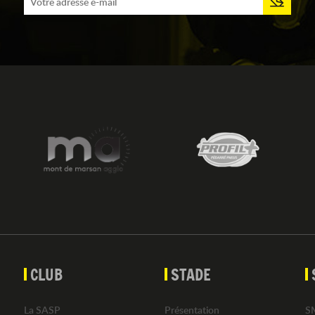
CLUB
STADE
La SASP
Présentation
S