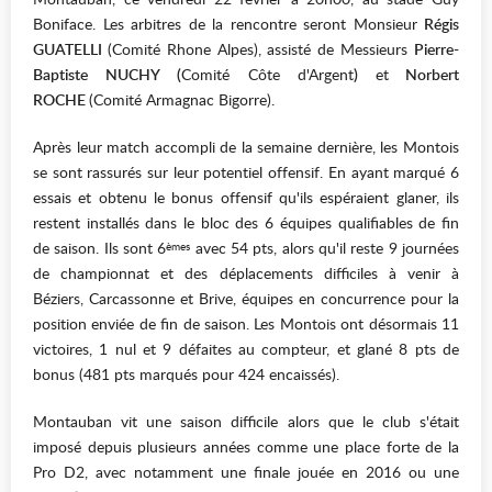
Boniface. Les arbitres de la rencontre seront Monsieur
Régis
GUATELLI
(Comité Rhone Alpes), assisté de Messieurs
Pierre-
Baptiste NUCHY
(
Comité Côte d'Argent
)
et
Norbert
ROCHE
(Comité Armagnac Bigorre)
.
Après leur match accompli de la semaine dernière, les Montois
se sont rassurés sur leur potentiel offensif. En ayant marqué 6
essais et obtenu le bonus offensif qu'ils espéraient glaner, ils
restent installés dans le bloc des 6 équipes qualifiables de fin
de saison. Ils sont 6
avec 54 pts, alors qu'il reste 9 journées
èmes
de championnat et des déplacements difficiles à venir à
Béziers, Carcassonne et Brive, équipes en concurrence pour la
position enviée de fin de saison. Les Montois ont désormais 11
victoires, 1 nul et 9 défaites au compteur, et glané 8 pts de
bonus (481 pts marqués pour 424 encaissés).
Montauban vit une saison difficile alors que le club s'était
imposé depuis plusieurs années comme une place forte de la
Pro D2, avec notamment une finale jouée en 2016 ou une