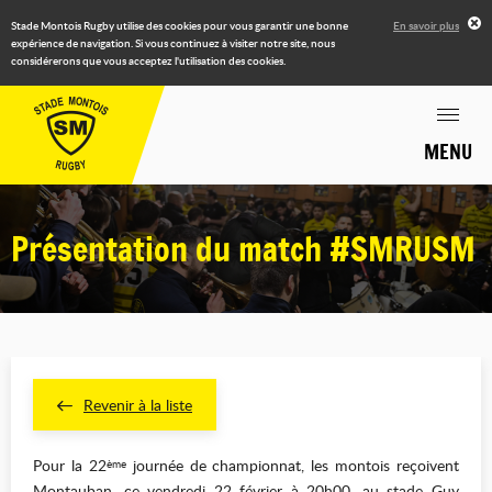
Stade Montois Rugby utilise des cookies pour vous garantir une bonne
En savoir plus
expérience de navigation. Si vous continuez à visiter notre site, nous
considérerons que vous acceptez l'utilisation des cookies.
MENU
Présentation du match #SMRUSM
Revenir à la liste
Pour la 22
journée de championnat, les montois reçoivent
ème
Montauban, ce vendredi 22 février à 20h00, au stade Guy