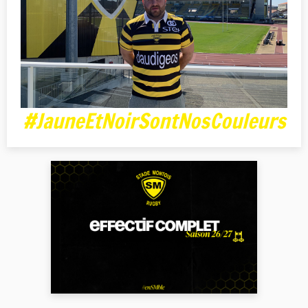
#JauneEtNoirSontNosCouleurs