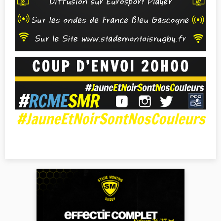
#JauneEtNoirSontNosCouleurs