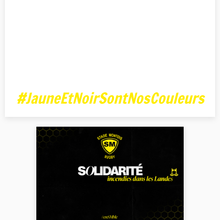
#JauneEtNoirSontNosCouleurs