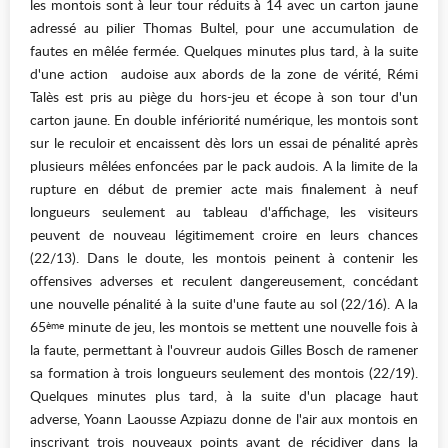
les montois sont à leur tour réduits à 14 avec un carton jaune
adressé au pilier Thomas Bultel, pour une accumulation de
fautes en mêlée fermée. Quelques minutes plus tard, à la suite
d'une action audoise aux abords de la zone de vérité, Rémi
Talès est pris au piège du hors-jeu et écope à son tour d'un
carton jaune. En double infériorité numérique, les montois sont
sur le reculoir et encaissent dès lors un essai de pénalité après
plusieurs mêlées enfoncées par le pack audois. A la limite de la
rupture en début de premier acte mais finalement à neuf
longueurs seulement au tableau d'affichage, les visiteurs
peuvent de nouveau légitimement croire en leurs chances
(22/13). Dans le doute, les montois peinent à contenir les
offensives adverses et reculent dangereusement, concédant
une nouvelle pénalité à la suite d'une faute au sol (22/16). A la
65
minute de jeu, les montois se mettent une nouvelle fois à
ème
la faute, permettant à l'ouvreur audois Gilles Bosch de ramener
sa formation à trois longueurs seulement des montois (22/19).
Quelques minutes plus tard, à la suite d'un placage haut
adverse, Yoann Laousse Azpiazu donne de l'air aux montois en
inscrivant trois nouveaux points avant de récidiver dans la