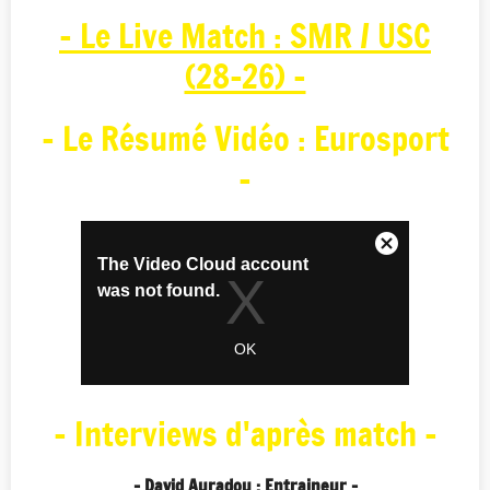
- Le Live Match : SMR / USC
(28-26) -
- Le Résumé Vidéo : Eurosport
-
- Interviews d'après match -
- David Auradou : Entraineur -