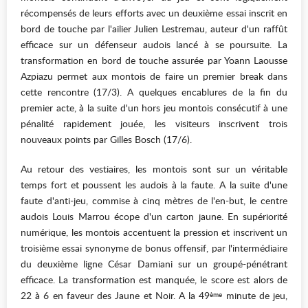
récompensés de leurs efforts avec un deuxième essai inscrit en
bord de touche par l'ailier Julien Lestremau, auteur d'un raffût
efficace sur un défenseur audois lancé à se poursuite. La
transformation en bord de touche assurée par Yoann Laousse
Azpiazu permet aux montois de faire un premier break dans
cette rencontre (17/3). A quelques encablures de la fin du
premier acte, à la suite d'un hors jeu montois consécutif à une
pénalité rapidement jouée, les visiteurs inscrivent trois
nouveaux points par Gilles Bosch (17/6).
Au retour des vestiaires, les montois sont sur un véritable
temps fort et poussent les audois à la faute. A la suite d'une
faute d'anti-jeu, commise à cinq mètres de l'en-but, le centre
audois Louis Marrou écope d'un carton jaune. En supériorité
numérique, les montois accentuent la pression et inscrivent un
troisième essai synonyme de bonus offensif, par l'intermédiaire
du deuxième ligne César Damiani sur un groupé-pénétrant
efficace. La transformation est manquée, le score est alors de
22 à 6 en faveur des Jaune et Noir. A la 49
minute de jeu,
ème