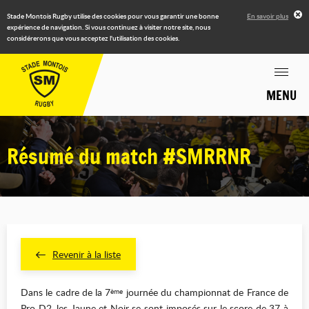
Stade Montois Rugby utilise des cookies pour vous garantir une bonne
En savoir plus
expérience de navigation. Si vous continuez à visiter notre site, nous
considérerons que vous acceptez l'utilisation des cookies.
MENU
Résumé du match #SMRRNR
Revenir à la liste
Dans le cadre de la 7
journée du championnat de France de
ème
Pro D2, les Jaune et Noir se sont imposés sur le score de 37 à