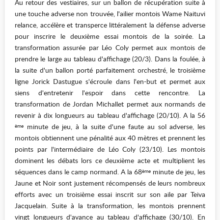
Au retour des vestiaires, sur un ballon de récupération suite à
une touche adverse non trouvée, l'ailier montois Wame Naituvi
relance, accélère et transperce littéralement la défense adverse
pour inscrire le deuxième essai montois de la soirée. La
transformation assurée par Léo Coly permet aux montois de
prendre le large au tableau d'affichage (20/3). Dans la foulée, à
la suite d'un ballon porté parfaitement orchestré, le troisième
ligne Jorick Dastugue s'écroule dans l'en-but et permet aux
siens d'entretenir l'espoir dans cette rencontre. La
transformation de Jordan Michallet permet aux normands de
revenir à dix longueurs au tableau d'affichage (20/10). A la 56
minute de jeu, à la suite d'une faute au sol adverse, les
ème
montois obtiennent une pénalité aux 40 mètres et prennent les
points par l'intermédiaire de Léo Coly (23/10). Les montois
dominent les débats lors ce deuxième acte et multiplient les
séquences dans le camp normand. A la 68
minute de jeu, les
ème
Jaune et Noir sont justement récompensés de leurs nombreux
efforts avec un troisième essai inscrit sur son aile par Teiva
Jacquelain. Suite à la transformation, les montois prennent
vingt longueurs d'avance au tableau d'affichage (30/10). En