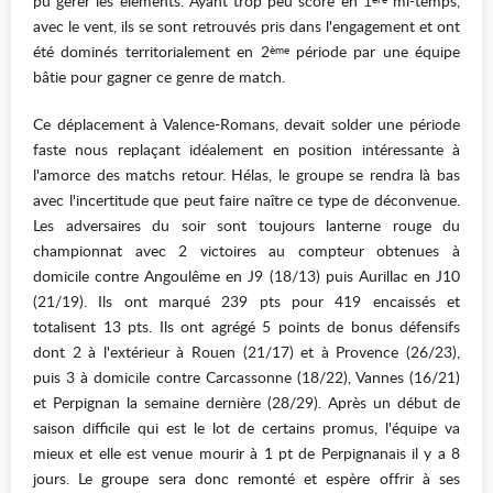
pu gérer les éléments. Ayant trop peu scoré en 1
mi-temps,
avec le vent, ils se sont retrouvés pris dans l'engagement et ont
été dominés territorialement en 2
période par une équipe
ème
bâtie pour gagner ce genre de match.
Ce déplacement à Valence-Romans, devait solder une période
faste nous replaçant idéalement en position intéressante à
l'amorce des matchs retour. Hélas, le groupe se rendra là bas
avec l'incertitude que peut faire naître ce type de déconvenue.
Les adversaires du soir sont toujours lanterne rouge du
championnat avec 2 victoires au compteur obtenues à
domicile contre Angoulême en J9 (18/13) puis Aurillac en J10
(21/19). Ils ont marqué 239 pts pour 419 encaissés et
totalisent 13 pts. Ils ont agrégé 5 points de bonus défensifs
dont 2 à l'extérieur à Rouen (21/17) et à Provence (26/23),
puis 3 à domicile contre Carcassonne (18/22), Vannes (16/21)
et Perpignan la semaine dernière (28/29). Après un début de
saison difficile qui est le lot de certains promus, l'équipe va
mieux et elle est venue mourir à 1 pt de Perpignanais il y a 8
jours. Le groupe sera donc remonté et espère offrir à ses