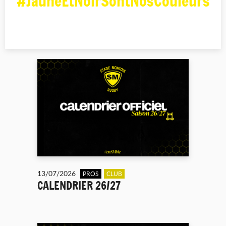
#JauneEtNoirSontNosCouleurs
13/07/2026
PROS
CLUB
CALENDRIER 26/27