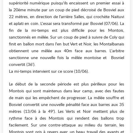
supériorité numérique puisqu'ils encaissent un premier essai à
la 20ème minute par un coup de pied décroisé de Bosviel aux
22 mètres, en direction de l'arrière Salles, qui crochète Naituvi
et aplati en coin. L'essai sera transformé par Bosviel (07/06). La
fin de la mi-temps est plus difficile pour les Montois,
sanctionnés en mêlée. Sur un coup de pied à suivre de Coly qui
finit en ballon mort dans l'en but Vert et Noir, les Montalbanais
obtiennent une mêlée aux 40m face aux barres. L'arbitre
sanctionne une nouvelle fois la mêlée montoise et Bosniel
convertit (36').
La mi-temps intervient sur ce score (10/06).
Le début de la seconde période est plus périlleux pour les
Montois qui sont maintenus dans leur camp, avec des fautes
de main qui les empêchent de progresser. La mêlée souffre et
Bosviel convertit une nouvelle pénalité face aux barres aux 35
mètres (13/06 à la 49'). Les Verts et Noir mettent plus de
rythme face à des Montois qui rendent des ballons trop
facilement. Sur une contre-attaque au milieu du terrain, les
Montois sont pris à revers avec un beau travail des avants et