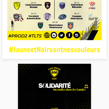
#JauneetNoirsontnoscouleurs