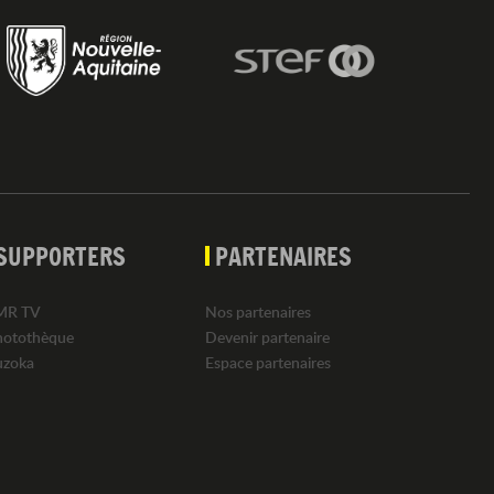
SUPPORTERS
PARTENAIRES
MR TV
Nos partenaires
hotothèque
Devenir partenaire
uzoka
Espace partenaires