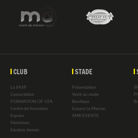
CLUB
STADE
La SASP
Présentation
S
L'association
Venir au stade
P
FORMATION OF-CFA
Boutique
B
Centre de formation
Espace Le Marsan
Espoirs
SMR EVENTS
Féminines
Equipes Jeunes