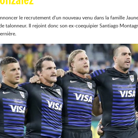
Gonzalez
noncer le recrutement d'un nouveau venu dans la famille Jaune
de talonneur. Il rejoint donc son ex-coequipier Santiago Montagn
dernière.