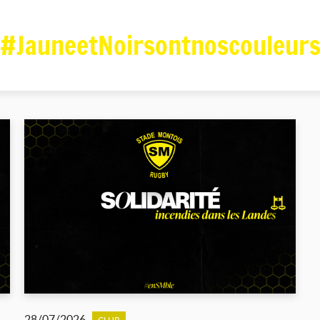
#JauneetNoirsontnoscouleur
28/07/2026
CLUB