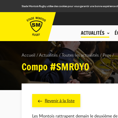
Stade Montois Rugby utilise des cookies pour vous garantir une bonne expérience de n
ACTUALITÉS
É
Accueil
Actualités
Toutes les actualités
Pros
Compo #SMROYO
Revenir à la liste
Les Montois rattrapent demain le deuxième de 