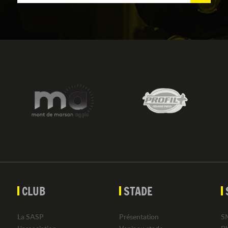
CLUB
STADE
La SASP
Présentation
S