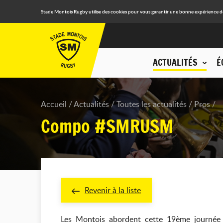
Stade Montois Rugby utilise des cookies pour vous garantir une bonne expérience de n
ACTUALITÉS
É
Accueil
Actualités
Toutes les actualités
Pros
Compo #SMRUSM
Revenir à la liste
Les Montois abordent cette 19ème journée e