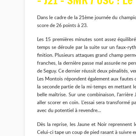
- J21 - SMR / USC : L
Dans le cadre de la 21ème journée du champio
score de 26 points à 23.
Les 15 premières minutes sont assez équilibré
temps se déroule par la suite sur un faux-ryt
finition. Plusieurs attaques grand champ permet
franches, la dernière passe mal assurée ne perm
de Seguy. Ce dernier réussit deux pénalités, ve
Les Montois répondent également aux fautes ca
la seconde partie de la mi-temps en mettant le
belle maîtrise. Sur une combinaison, l'arrièr
aller scorer en coin. L'essai sera transformé
avec du potentiel à revendre...
Dès la reprise, les Jaune et Noir reprennent
Celui-ci tape un coup de pied rasant à suivre en