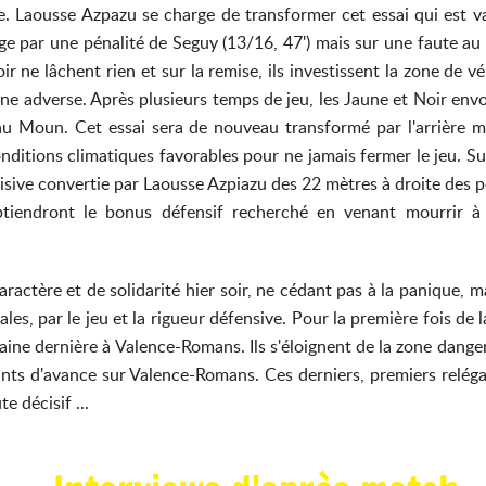
. Laousse Azpazu se charge de transformer cet essai qui est vali
e par une pénalité de Seguy (13/16, 47') mais sur une faute au 
ir ne lâchent rien et sur la remise, ils investissent la zone de
igne adverse. Après plusieurs temps de jeu, les Jaune et Noir en
au Moun. Cet essai sera de nouveau transformé par l'arrière m
conditions climatiques favorables pour ne jamais fermer le jeu. 
sive convertie par Laousse Azpiazu des 22 mètres à droite des per
 obtiendront le bonus défensif recherché en venant mourrir à
').
ctère et de solidarité hier soir, ne cédant pas à la panique, ma
les, par le jeu et la rigueur défensive. Pour la première fois de 
aine dernière à Valence-Romans. Ils s'éloignent de la zone dange
nts d'avance sur Valence-Romans. Ces derniers, premiers relég
ge de la J6. Ce sera san