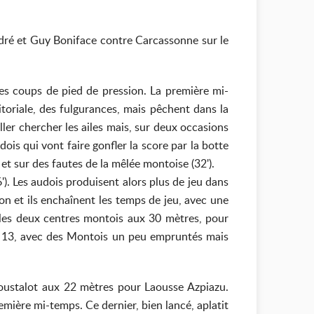
dré et Guy Boniface contre Carcassonne sur le
des coups de pied de pression. La première mi-
toriale, des fulgurances, mais pêchent dans la
ller chercher les ailes mais, sur deux occasions
ois qui vont faire gonfler la score par la botte
et sur des fautes de la mêlée montoise (32').
. Les audois produisent alors plus de jeu dans
on et ils enchaînent les temps de jeu, avec une
e les deux centres montois aux 30 mètres, pour
s à 13, avec des Montois un peu empruntés mais
Loustalot aux 22 mètres pour Laousse Azpiazu.
remière mi-temps. Ce dernier, bien lancé, aplatit