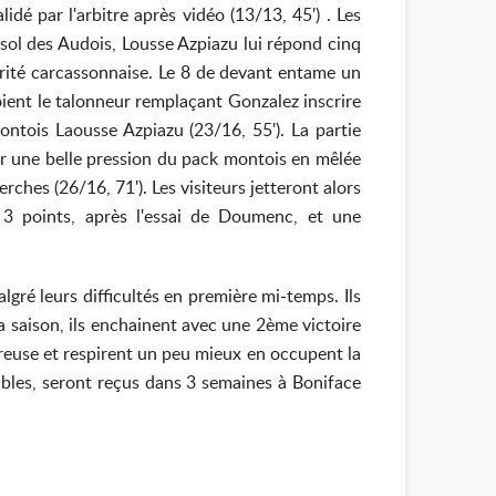
dé par l'arbitre après vidéo (13/13, 45') . Les
sol des Audois, Lousse Azpiazu lui répond cinq
 vérité carcassonnaise. Le 8 de devant entame un
voient le talonneur remplaçant Gonzalez inscrire
ontois Laousse Azpiazu (23/16, 55'). La partie
Sur une belle pression du pack montois en mêlée
ches (26/16, 71'). Les visiteurs jetteront alors
 3 points, après l'essai de Doumenc, et une
lgré leurs difficultés en première mi-temps. Ils
la saison, ils enchainent avec une 2ème victoire
reuse et respirent un peu mieux en occupent la
ables, seront reçus dans 3 semaines à Boniface
s doute décisif ...