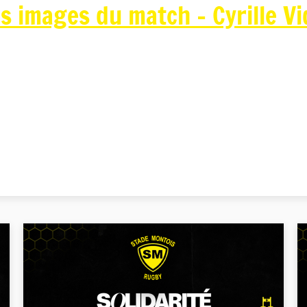
es images du match - Cyrille V