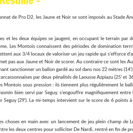
e Résumé -
nnat de Pro D2, les Jaune et Noir se sont imposés au Stade An
es et les deux équipes se jaugent, en occupant le terrain par 
hme. Les Montois connaissent des périodes de domination terrri
tent aux 3/4 locaux de valoriser un jeu rapide qui s'efforce d'a
et pas aux Jaune et Noir de scorer. Au contraire ce sont les Aud
nant sanctionner un ballon gardé au sol dans nos 22 mètres (14') 
rcassonnaises par deux pénalités de Laousse Azpiazu (25' et 36')
s Montois sous pression : ils tiennent plus régulièrement le ball
e Jasmin bien servi par Seguy, s'engouffre magnifiquement entr
 par Seguy (29'). La mi-temps intervient sur le score de 6 point
 les choses en main avec un lancement de jeu plein champ de 
tre les deux centres pour solliciter De Nardi, rentré en fin de p