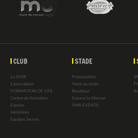
CLUB
STADE
La SASP
Présentation
S
L'association
Venir au stade
P
FORMATION OF-CFA
Boutique
B
Centre de formation
Espace Le Marsan
Espoirs
SMR EVENTS
Féminines
Equipes Jeunes