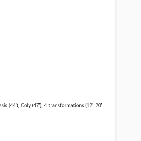
sis (44'), Coly (47'), 4 transformations (12', 20',