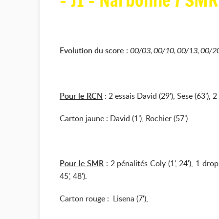
- J1 - Narbonne / SMR
Evolution du score
:
00/03, 00/10, 00/13, 00/20,
Pour le RCN
: 2 essais David (29'), Sese (63'),
Carton jaune : David (1'), Rochier (57')
Pour le SMR
: 2 pénalités Coly (1', 24'), 1 drop
45', 48').
Carton rouge : Lisena (7'),