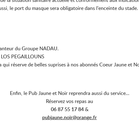
de la situation sanitaire actuelle et conformément aux indication
ussi, le port du masque sera obligatoire dans l'enceinte du stade.
 chanteur du Groupe NADAU.
nda LOS PEGAILLOUNS
 qui réserve de belles suprises à nos abonnés Coeur Jaune et No
Enfin, le Pub Jaune et Noir reprendra aussi du service...
Réservez vos repas au
06 87 55 17 84
&
pubjaune.noir@orange.fr