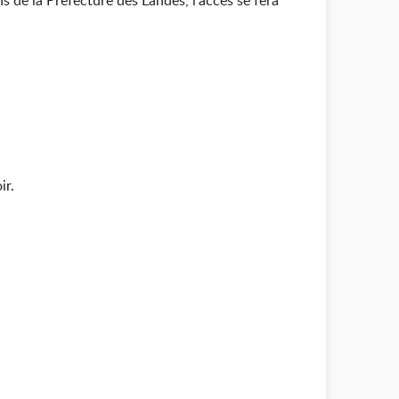
s de la Préfecture des Landes, l'accès se fera
ir.