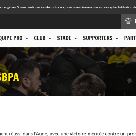
avigation. Si vous continuez à visiter notre site, nous considérerons que vous acceptez l'utilisation de
QUIPE PRO
CLUB
STADE
SUPPORTERS
PART
SBPA
ent réussi dans l'Aude, avec une
victoire
méritée contre un prom