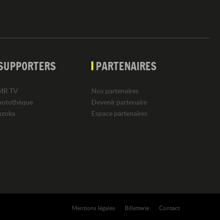
SUPPORTERS
PARTENAIRES
MR TV
Nos partenaires
hotothèque
Devenir partenaire
uzoka
Espace partenaires
Mentions légales
Billetterie
Contact