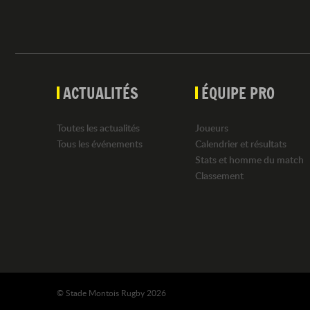
ACTUALITÉS
ÉQUIPE PRO
Toutes les actualités
Joueurs
Tous les événements
Calendrier et résultats
Stats et homme du match
Classement
© Stade Montois Rugby 2026