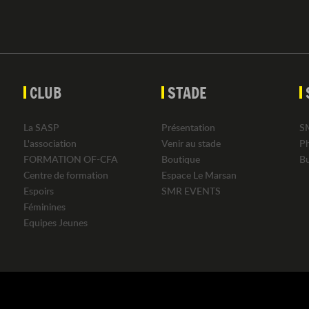
CLUB
STADE
La SASP
Présentation
S
L'association
Venir au stade
P
FORMATION OF-CFA
Boutique
B
Centre de formation
Espace Le Marsan
Espoirs
SMR EVENTS
Féminines
Equipes Jeunes