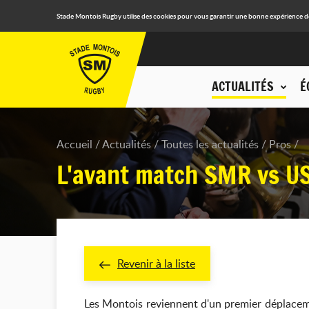
Stade Montois Rugby utilise des cookies pour vous garantir une bonne expérience de n
ACTUALITÉS
É
Accueil
Actualités
Toutes les actualités
Pros
L'avant match SMR vs U
Revenir à la liste
Les Montois reviennent d'un premier déplacem