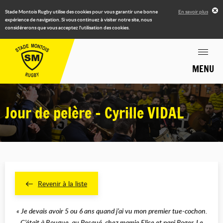
Stade Montois Rugby utilise des cookies pour vous garantir une bonne
En savoir plus
expérience de navigation. Si vous continuez à visiter notre site, nous
considérerons que vous acceptez l'utilisation des cookies.
MENU
Jour de pelère - Cyrille VIDAL
Revenir à la liste
« Je devais avoir 5 ou 6 ans quand j’ai vu mon premier tue-cochon.
C’était à Bougue, au Pesqué, chez mamie Elise et papi Roger. Le