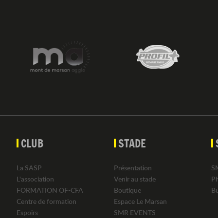
CLUB
STADE
La SASP
Présentation
S
L'association
Venir au stade
P
FORMATION OF-CFA
Boutique
B
Centre de formation
Espace Le Marsan
Espoirs
SMR EVENTS