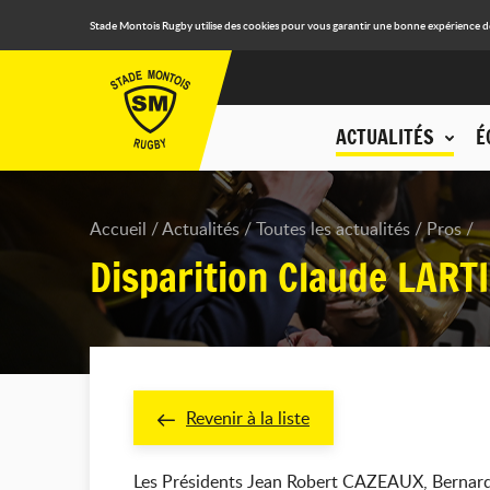
Stade Montois Rugby utilise des cookies pour vous garantir une bonne expérience de n
ACTUALITÉS
É
Accueil
Actualités
Toutes les actualités
Pros
Disparition Claude LART
Revenir à la liste
Les Présidents Jean Robert CAZEAUX, Bernard