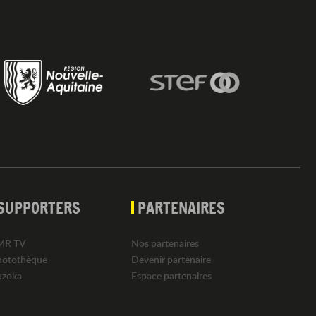
SUPPORTERS
PARTENAIRES
MR TV
Nos partenaires
hotothèque
Devenir partenaire
uzoka
Espace partenaires