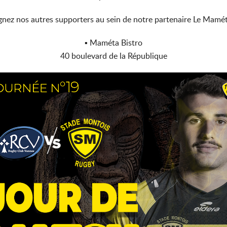
gnez nos autres supporters au sein de notre partenaire Le Mamé
▪ Maméta Bistro
40 boulevard de la République