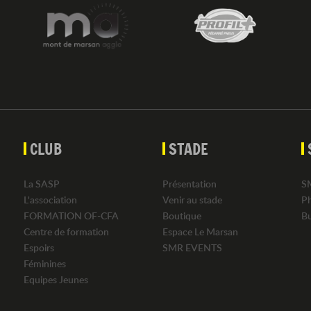
CLUB
STADE
La SASP
Présentation
S
L'association
Venir au stade
P
FORMATION OF-CFA
Boutique
B
Centre de formation
Espace Le Marsan
Espoirs
SMR EVENTS
Féminines
Equipes Jeunes