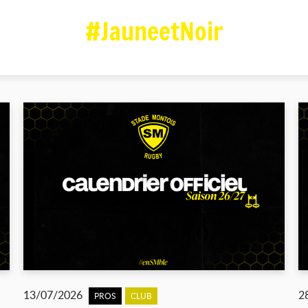
#JauneetNoir
13/07/2026
2
PROS
CLUB