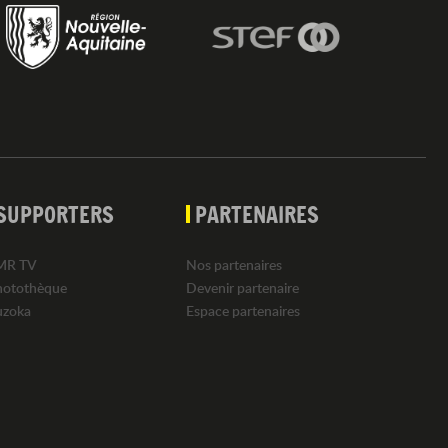
SUPPORTERS
PARTENAIRES
MR TV
Nos partenaires
hotothèque
Devenir partenaire
uzoka
Espace partenaires