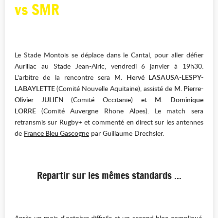
vs SMR
Le Stade Montois se déplace dans le Cantal, pour aller défier
Aurillac au Stade Jean-Alric, vendredi 6 janvier à 19h30.
L'arbitre de la rencontre sera
M.
Hervé LASAUSA-LESPY-
LABAYLETTE
(Comité Nouvelle Aquitaine), assisté de
M. Pierre-
Olivier JULIEN
(Comité Occitanie) et
M. Dominique
LORRE
(Comité Auvergne Rhone Alpes). Le match sera
retransmis sur Rugby+ et commenté en direct sur les antennes
de
France Bleu Gascogne
par Guillaume Drechsler.
Repartir sur les mêmes standards ...
Après un mois d'octobre difficile et un second bloc compliqué,