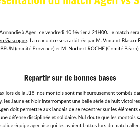
ésentation du match Agen vs 
Armandie à Agen, ce vendredi 10 février à 21H00. Le match ser
eu Gascogne
. La rencontre sera arbitrée par
M. Vincent Blasco
BEUN
(comité Provence) et
M. Norbert ROCHE
(Comité Béarn).
Repartir sur de bonnes bases
nax lors de la J18, nos montois sont malheureusement tombés dans
, les Jaune et Noir interrompent une belle série de huit victoi
n doit permettre aux landais de se recentrer sur les éléments q
une défense disciplinée et solidaire. Nul doute que les montois 
solide équipe agenaise qui les avaient battus lors du match aller.