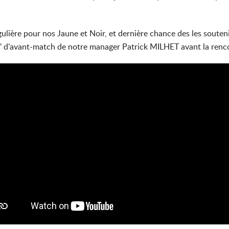
ulière pour nos Jaune et Noir, et dernière chance des les soutenir
' d'avant-match de notre manager Patrick MILHET avant la renc