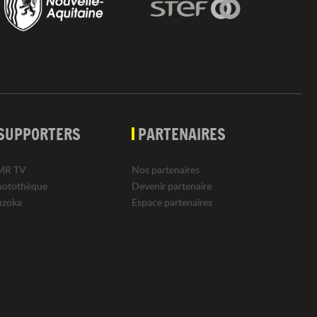
SUPPORTERS
PARTENAIRES
MR TV
Nos partenaires
hotothèque
Devenir partenaire
uzoka
Espace partenaires