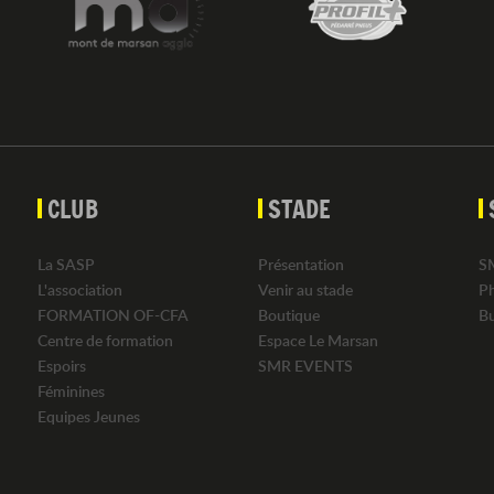
CLUB
STADE
La SASP
Présentation
S
L'association
Venir au stade
P
FORMATION OF-CFA
Boutique
B
Centre de formation
Espace Le Marsan
Espoirs
SMR EVENTS
Féminines
Equipes Jeunes