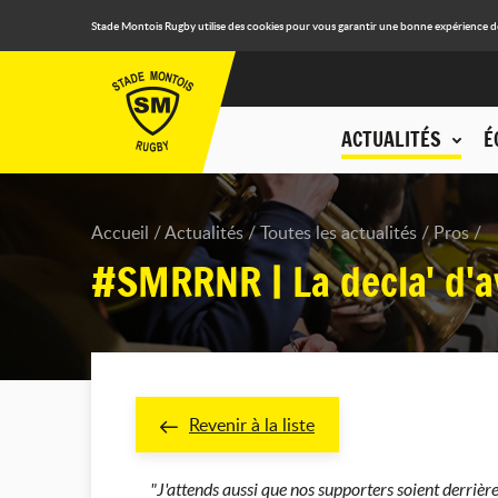
Stade Montois Rugby utilise des cookies pour vous garantir une bonne expérience de n
ACTUALITÉS
É
Accueil
Actualités
Toutes les actualités
Pros
#SMRRNR | La decla' d'
Revenir à la liste
"J'attends aussi que nos supporters soient derrière