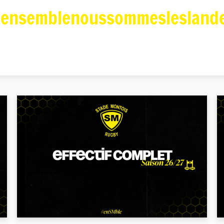
ensemblenoussommeslesland