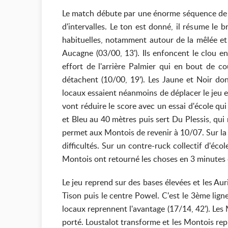
Le match débute par une énorme séquence de 4
d'intervalles. Le ton est donné, il résume le 
habituelles, notamment autour de la mêlée et 
Aucagne (03/00, 13'). Ils enfoncent le clou 
effort de l'arrière Palmier qui en bout de c
détachent (10/00, 19'). Les Jaune et Noir do
locaux essaient néanmoins de déplacer le jeu e
vont réduire le score avec un essai d'école qu
et Bleu au 40 mètres puis sert Du Plessis, qui 
permet aux Montois de revenir à 10/07. Sur la 
difficultés. Sur un contre-ruck collectif d'éco
Montois ont retourné les choses en 3 minutes 
Le jeu reprend sur des bases élevées et les Aur
Tison puis le centre Powel. C'est le 3ème lig
locaux reprennent l'avantage (17/14, 42'). Les
porté. Loustalot transforme et les Montois repr