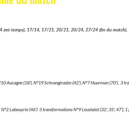
umé du match
4 (mi-temps), 17/14, 17/21, 20/21, 20/24, 27/24 (fin du match).
N°10 Aucagne (18'), N°19 Schvangiradze (42'), N°7 Huurman (70'), 3 tr
 N°2 Labouyrie (46') 3 transformations N°9 Loustalot (32', 35', 47'), 1 