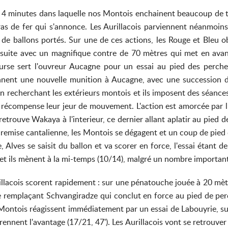
 minutes dans laquelle nos Montois enchainent beaucoup de temp
bras de fer qui s'annonce. Les Aurillacois parviennent néanmoin
de ballons portés. Sur une de ces actions, les Rouge et Bleu o
ensuite avec un magnifique contre de 70 mètres qui met en avan
ourse sert l'ouvreur Aucagne pour un essai au pied des perches
nnent une nouvelle munition à Aucagne, avec une succession de 
n recherchant les extérieurs montois et ils imposent des séance
i récompense leur jeur de mouvement. L'action est amorcée par l'
retrouve Wakaya à l'interieur, ce dernier allant aplatir au pied 
remise cantalienne, les Montois se dégagent et un coup de pied d
le, Alves se saisit du ballon et va scorer en force, l'essai étant
et ils mènent à la mi-temps (10/14), malgré un nombre importan
illacois scorent rapidement : sur une pénatouche jouée à 20 mètr
ne remplaçant Schvangiradze qui conclut en force au pied de perc
 Montois réagissent immédiatement par un essai de Labouyrie, sui
ennent l'avantage (17/21, 47'). Les Aurillacois vont se retrouver