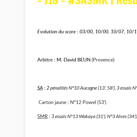
- J18 - #SASMR | Rés
Evolution du score : 03/00, 10/00, 10/07, 10/1
Arbitre : M. David BEUN
(Provence)
SA
: 2
pénalités N°10 Aucagne (13', 58'), 3 essais 
Carton jaune : N°12 Powel (53')
SMR
: 3
essais N°13 Wakaya (31'), N°3 Alves (34'),