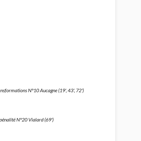
ansformations N°10 Aucagne (19', 43', 72')
pénalité N°20 Vialard (69')