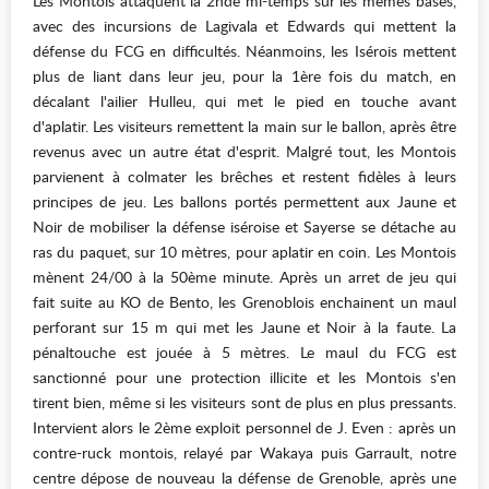
Les Montois attaquent la 2nde mi-temps sur les mêmes bases,
avec des incursions de Lagivala et Edwards qui mettent la
défense du FCG en difficultés. Néanmoins, les Isérois mettent
plus de liant dans leur jeu, pour la 1ère fois du match, en
décalant l'ailier Hulleu, qui met le pied en touche avant
d'aplatir. Les visiteurs remettent la main sur le ballon, après être
revenus avec un autre état d'esprit. Malgré tout, les Montois
parvienent à colmater les brêches et restent fidèles à leurs
principes de jeu. Les ballons portés permettent aux Jaune et
Noir de mobiliser la défense iséroise et Sayerse se détache au
ras du paquet, sur 10 mètres, pour aplatir en coin. Les Montois
mènent 24/00 à la 50ème minute. Après un arret de jeu qui
fait suite au KO de Bento, les Grenoblois enchainent un maul
perforant sur 15 m qui met les Jaune et Noir à la faute. La
pénaltouche est jouée à 5 mètres. Le maul du FCG est
sanctionné pour une protection illicite et les Montois s'en
tirent bien, même si les visiteurs sont de plus en plus pressants.
Intervient alors le 2ème exploit personnel de J. Even : après un
contre-ruck montois, relayé par Wakaya puis Garrault, notre
centre dépose de nouveau la défense de Grenoble, après une