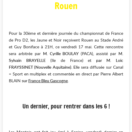
Rouen
Pour la 30ème et dernière journée du championnat de France
de Pro D2, les Jaune et Noir reçoivent Rouen au Stade André
et Guy Boniface à 21H, ce vendredi 17 mai. Cette rencontre
sera arbitrée par
M.
Cyrille BOULAY
(PACA)
,
assisté par
M.
Sylvain BRAYELLE
(Ile de France)
et
par M. Loic
FRAYSSINET (Nouvelle Aquitaine).
E
lle sera diffusée sur Canal
+ Sport en multiplex et commentée en direct par Pierre Albert
BLAIN
sur
France Bleu Gascogne
.
Un dernier, pour rentrer dans les 6 !
Les Montois ont fait jeu égal à Sapiac, vendredi dernier en