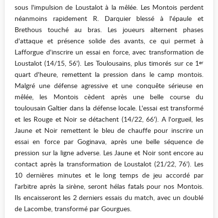
sous l'impulsion de Loustalot à la mêlée. Les Montois perdent
néanmoins rapidement R. Darquier blessé à l'épaule et
Brethous touché au bras. Les joueurs alternent phases
d'attaque et présence solide des avants, ce qui permet à
Lafforgue d'inscrire un essai en force, avec transformation de
Loustalot (14/15, 56'). Les Toulousains, plus timorés sur ce 1
er
quart d'heure, remettent la pression dans le camp montois.
Malgré une défense agressive et une conquête sérieuse en
mêlée, les Montois cèdent après une belle course du
toulousain Galtier dans la défense locale. L'essai est transformé
et les Rouge et Noir se détachent (14/22, 66'). A l'orgueil, les
Jaune et Noir remettent le bleu de chauffe pour inscrire un
essai en force par Goginava, après une belle séquence de
pression sur la ligne adverse. Les Jaune et Noir sont encore au
contact après la transformation de Loustalot (21/22, 76'). Les
10 dernières minutes et le long temps de jeu accordé par
l'arbitre après la sirène, seront hélas fatals pour nos Montois.
Ils encaisseront les 2 derniers essais du match, avec un doublé
de Lacombe, transformé par Gourgues.