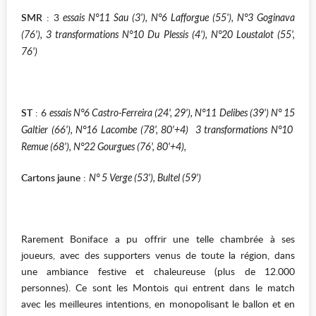
SMR
: 3
essais N°11 Sau (3'), N°6 Lafforgue (55'), N°3 Goginava
(76'), 3 transformations N°10 Du Plessis (4'), N°20 Loustalot (55',
76')
ST
: 6
essais N°6 Castro-Ferreira (24', 29'), N°11 Delibes (39') N° 15
Galtier (66'), N°16 Lacombe (78', 80'+4) 3 transformations N°10
Remue (68'), N°22 Gourgues (76', 80'+4),
Cartons jaune
:
N° 5 Verge (53'), Bultel (59')
Rarement Boniface a pu offrir une telle chambrée à ses
joueurs, avec des supporters venus de toute la région, dans
une ambiance festive et chaleureuse (plus de 12.000
personnes). Ce sont les Montois qui entrent dans le match
avec les meilleures intentions, en monopolisant le ballon et en