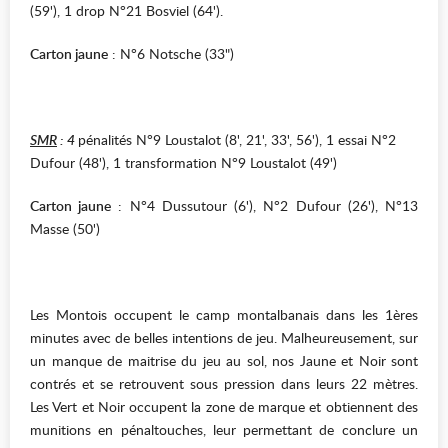
(59'), 1 drop N°21 Bosviel (64').
Carton jaune
: N°6 Notsche (33")
SMR
: 4
pénalités N°9 Loustalot (8', 21', 33', 56'), 1 essai N°2
Dufour (48'), 1 transformation N°9 Loustalot (49')
Carton jaune
: N°4 Dussutour (6'), N°2 Dufour (26'), N°13
Masse (50')
Les Montois occupent le camp montalbanais dans les 1ères
minutes avec de belles intentions de jeu. Malheureusement, sur
un manque de maitrise du jeu au sol, nos Jaune et Noir sont
contrés et se retrouvent sous pression dans leurs 22 mètres.
Les Vert et Noir occupent la zone de marque et obtiennent des
munitions en pénaltouches, leur permettant de conclure un