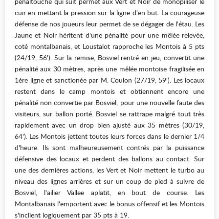
pénaltouche qui suit permet aux Vert et Noir de monopiliser le
cuir en mettant la pression sur la ligne d'en but. La courageuse
défense de nos joueurs leur permet de se dégager de l'étau. Les
Jaune et Noir héritent d'une pénalité pour une mêlée relevée,
coté montalbanais, et Loustalot rapproche les Montois à 5 pts
(24/19, 56'). Sur la remise, Bosviel rentré en jeu, convertit une
pénalité aux 30 mètres, après une mêlée montoise fragilisée en
1ère ligne et sanctionée par M. Coulon (27/19, 59'). Les locaux
restent dans le camp montois et obtiennent encore une
pénalité non convertie par Bosviel, pour une nouvelle faute des
visiteurs, sur ballon porté. Bosviel se rattrape malgré tout très
rapidement avec un drop bien ajusté aux 35 mètres (30/19,
64'). Les Montois jettent toutes leurs forces dans le dernier 1/4
d'heure. Ils sont malheureusement contrés par la puissance
défensive des locaux et perdent des ballons au contact. Sur
une des dernières actions, les Vert et Noir mettent le turbo au
niveau des lignes arrières et sur un coup de pied à suivre de
Bosviel, l'ailier Vallee aplatit, en bout de course. Les
Montalbanais l'emportent avec le bonus offensif et les Montois
s'inclient logiquement par 35 pts à 19.