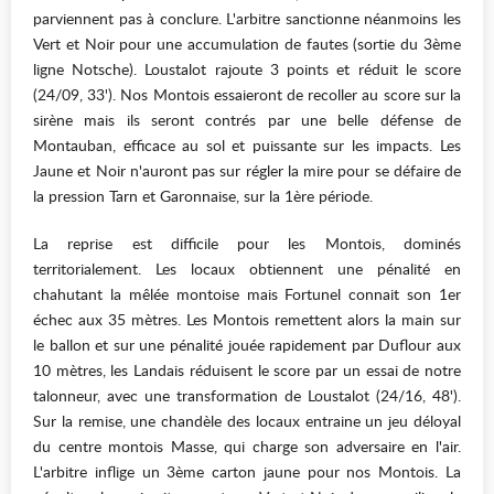
parviennent pas à conclure. L'arbitre sanctionne néanmoins les
Vert et Noir pour une accumulation de fautes (sortie du 3ème
ligne Notsche). Loustalot rajoute 3 points et réduit le score
(24/09, 33'). Nos Montois essaieront de recoller au score sur la
sirène mais ils seront contrés par une belle défense de
Montauban, efficace au sol et puissante sur les impacts. Les
Jaune et Noir n'auront pas sur régler la mire pour se défaire de
la pression Tarn et Garonnaise, sur la 1ère période.
La reprise est difficile pour les Montois, dominés
territorialement. Les locaux obtiennent une pénalité en
chahutant la mêlée montoise mais Fortunel connait son 1er
échec aux 35 mètres. Les Montois remettent alors la main sur
le ballon et sur une pénalité jouée rapidement par Duflour aux
10 mètres, les Landais réduisent le score par un essai de notre
talonneur, avec une transformation de Loustalot (24/16, 48').
Sur la remise, une chandèle des locaux entraine un jeu déloyal
du centre montois Masse, qui charge son adversaire en l'air.
L'arbitre inflige un 3ème carton jaune pour nos Montois. La