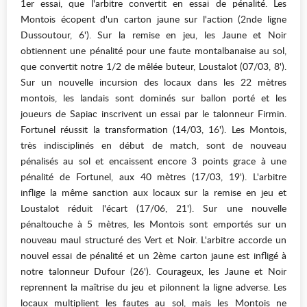
1er essai, que l'arbitre convertit en essai de pénalité. Les
Montois écopent d'un carton jaune sur l'action (2nde ligne
Dussoutour, 6'). Sur la remise en jeu, les Jaune et Noir
obtiennent une pénalité pour une faute montalbanaise au sol,
que convertit notre 1/2 de mêlée buteur, Loustalot (07/03, 8').
Sur un nouvelle incursion des locaux dans les 22 mètres
montois, les landais sont dominés sur ballon porté et les
joueurs de Sapiac inscrivent un essai par le talonneur Firmin.
Fortunel réussit la transformation (14/03, 16'). Les Montois,
très indisciplinés en début de match, sont de nouveau
pénalisés au sol et encaissent encore 3 points grace à une
pénalité de Fortunel, aux 40 mètres (17/03, 19'). L'arbitre
inflige la même sanction aux locaux sur la remise en jeu et
Loustalot réduit l'écart (17/06, 21'). Sur une nouvelle
pénaltouche à 5 mètres, les Montois sont emportés sur un
nouveau maul structuré des Vert et Noir. L'arbitre accorde un
nouvel essai de pénalité et un 2ème carton jaune est infligé à
notre talonneur Dufour (26'). Courageux, les Jaune et Noir
reprennent la maîtrise du jeu et pilonnent la ligne adverse. Les
locaux multiplient les fautes au sol, mais les Montois ne