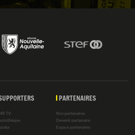
SUPPORTERS
PARTENAIRES
MR TV
Nos partenaires
hotothèque
Devenir partenaire
uzoka
Espace partenaires