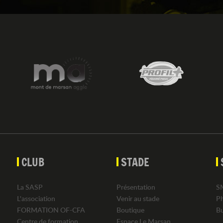
CLUB
STADE
La SASP
Présentation
S
L'association
Venir au stade
P
FORMATION OF-CFA
Boutique
B
Centre de formation
Espace Le Marsan